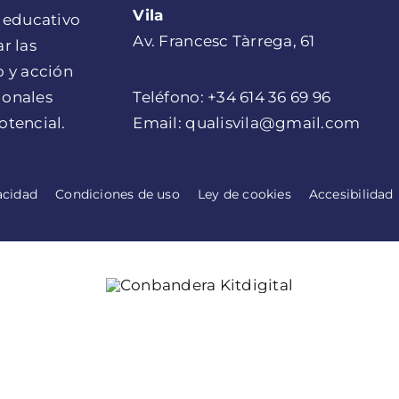
Vila
 educativo
Av. Francesc Tàrrega, 61
r las
 y acción
ionales
Teléfono: +34 614 36 69 96
tencial.
Email: qualisvila@gmail.com
acidad
Condiciones de uso
Ley de cookies
Accesibilidad