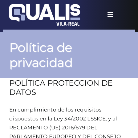
Saltar
al
Toggle
contenido
Navigation
Inicio
Política de
Filosofía
privacidad
Te ayudamos
POLÍTICA PROTECCION DE
DATOS
Formación
En cumplimiento de los requisitos
Blog
dispuestos en la Ley 34/2002 LSSICE, y al
REGLAMENTO (UE) 2016/679 DEL
Contacto
PARLAMENTO EUROPEO Y DEL CONSEJO