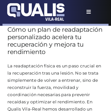
Saltar
al
Toggle
contenido
Navigation
Inicio
Cómo un plan de readaptación
personalizado acelera tu
Filosofía
recuperación y mejora tu
rendimiento
Te ayudamos
La readaptación física es un paso crucial en
la recuperación tras una lesión. No se trata
Formación
simplemente de volver a entrenar, sino de
reconstruir la fuerza, movilidad y
Blog
coordinación necesarias para prevenir
recaídas y optimizar el rendimiento. En
Contacto
Qualis Vila-Real hemos desarrollado un